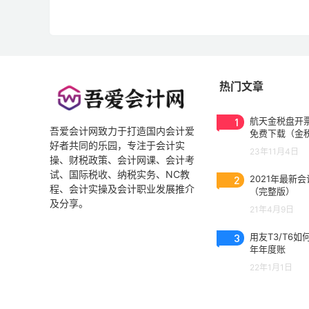
热门文章
1
航天金税盘开票
吾爱会计网致力于打造国内会计爱
免费下载（金
好者共同的乐园，专注于会计实
3.0.2023053
23年11月4日
操、财税政策、会计网课、会计考
试、国际税收、纳税实务、NC教
2
2021年最新
程、会计实操及会计职业发展推介
（完整版）
及分享。
21年4月9日
3
用友T3/T6如
年年度账
22年1月1日