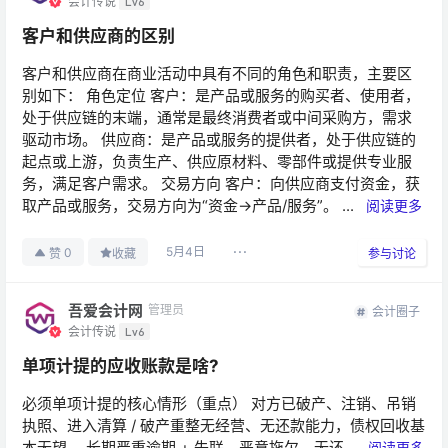
会计传说
Lv6
客户和供应商的区别
客户和供应商在商业活动中具有不同的角色和职责，主要区
别如下： 角色定位 客户：是产品或服务的购买者、使用者，
处于供应链的末端，通常是最终消费者或中间采购方，需求
驱动市场。 供应商：是产品或服务的提供者，处于供应链的
起点或上游，负责生产、供应原材料、零部件或提供专业服
务，满足客户需求。 交易方向 客户：向供应商支付资金，获
取产品或服务，交易方向为“资金→产品/服务”。 ...
阅读更多
5月4日
0
赞
收藏
参与讨论
吾爱会计网
管理员
会计圈子
会计传说
Lv6
单项计提的应收账款是啥?
必须单项计提的核心情形（重点） 对方已破产、注销、吊销
执照、进入清算 / 破产重整无经营、无还款能力，债权回收基
本无望。 长期严重逾期 + 失联、恶意拖欠、无还...
阅读更多