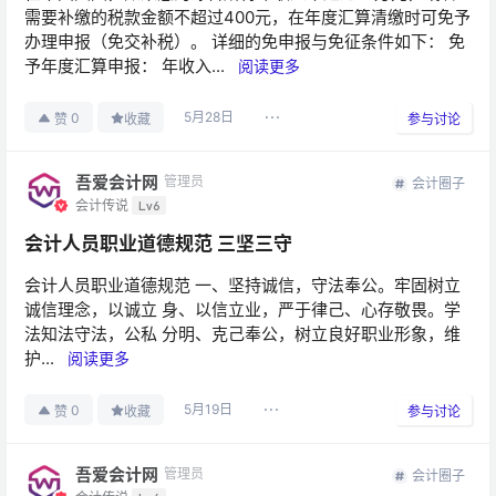
需要补缴的税款金额不超过400元，在年度汇算清缴时可免予
办理申报（免交补税）。 详细的免申报与免征条件如下： 免
予年度汇算申报： 年收入...
阅读更多
5月28日
0
赞
收藏
参与讨论
吾爱会计网
管理员
会计圈子
会计传说
Lv6
会计人员职业道德规范 三坚三守
会计人员职业道德规范 一、坚持诚信，守法奉公。牢固树立
诚信理念，以诚立 身、以信立业，严于律己、心存敬畏。学
法知法守法，公私 分明、克己奉公，树立良好职业形象，维
护...
阅读更多
5月19日
0
赞
收藏
参与讨论
吾爱会计网
管理员
会计圈子