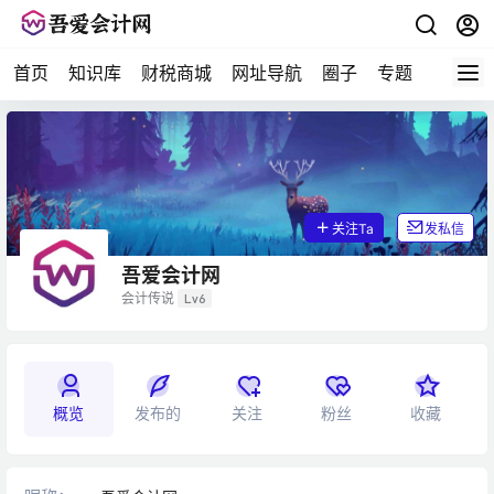
首页
知识库
财税商城
网址导航
圈子
专题
会计问
关注Ta
发私信
吾爱会计网
会计传说
Lv6
概览
发布的
关注
粉丝
收藏