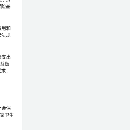
保险基
费用和
律法规
险支出
权益做
需求，
社会保
国家卫生