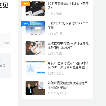
2021年最新会计科目表（完整
意见
TOP2
版）
21年4月9日
用友T3/T6如何新增2022年年
TOP3
度账
22年1月1日
00:00
应收款项中的“按单项计提坏账
准备”是什么意思？
22年2月8日
能
用友T3登录时提示：运行时错
保险
误 “91”：未设置对象变量或 W
ith block 块变量 解决方案
22年2月22日
如何计提党建经费及党建经费
的用途有哪些？
21年12月30日