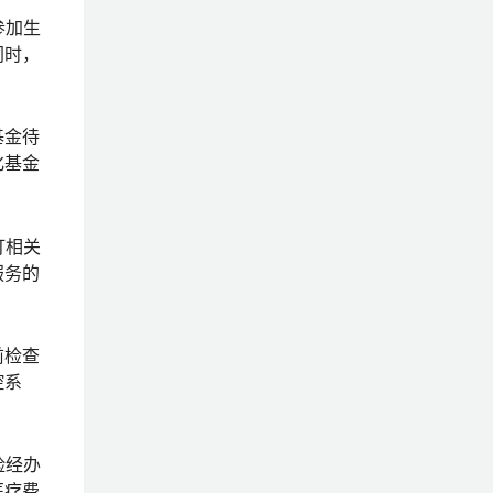
参加生
同时，
基金待
化基金
订相关
服务的
前检查
控系
险经办
医疗费