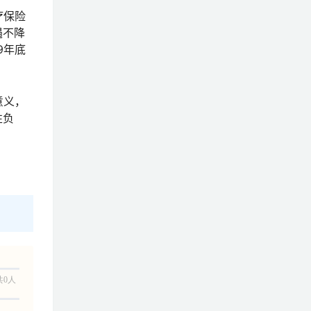
疗保险
遇不降
9年底
意义，
性负
共0人