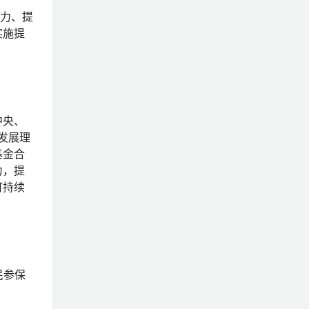
能力、提
实施提
中央、
发展理
基金合
力，提
可持续
民参保