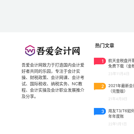
热门文章
1
航天金税盘开票
吾爱会计网致力于打造国内会计爱
免费下载（金
好者共同的乐园，专注于会计实
3.0.2023053
23年11月4日
操、财税政策、会计网课、会计考
试、国际税收、纳税实务、NC教
2
2021年最新
程、会计实操及会计职业发展推介
（完整版）
及分享。
21年4月9日
3
用友T3/T6如
年年度账
22年1月1日