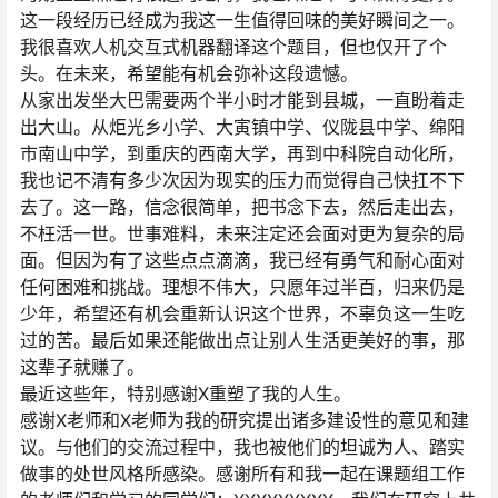
这一段经历已经成为我这一生值得回味的美好瞬间之一。
我很喜欢人机交互式机器翻译这个题目，但也仅开了个
头。在未来，希望能有机会弥补这段遗憾。
从家出发坐大巴需要两个半小时才能到县城，一直盼着走
出大山。从炬光乡小学、大寅镇中学、仪陇县中学、绵阳
市南山中学，到重庆的西南大学，再到中科院自动化所，
我也记不清有多少次因为现实的压力而觉得自己快扛不下
去了。这一路，信念很简单，把书念下去，然后走出去，
不枉活一世。世事难料，未来注定还会面对更为复杂的局
面。但因为有了这些点点滴滴，我已经有勇气和耐心面对
任何困难和挑战。理想不伟大，只愿年过半百，归来仍是
少年，希望还有机会重新认识这个世界，不辜负这一生吃
过的苦。最后如果还能做出点让别人生活更美好的事，那
这辈子就赚了。
最近这些年，特别感谢X重塑了我的人生。
感谢X老师和X老师为我的研究提出诸多建设性的意见和建
议。与他们的交流过程中，我也被他们的坦诚为人、踏实
做事的处世风格所感染。感谢所有和我一起在课题组工作