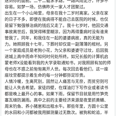
送到你的面前。二十二载求学路，一路风雨泥泞，许多不
容易。如梦一场，仿佛昨天一家人才团聚过。
出生在一个小山坳里，母亲在我十二岁时离家。父亲在家
的日子不多，即便在我病得不能自己去医院的时候，也仅
是留下勉强够治病的钱后又走了。我十七岁时，他因交通
事故离世后，我哭得稀里糊涂，因为再得重病时没有谁来
管我了。同年，和我住在一起的婆婆病故，真的无能为
力。她照顾我十七年，下葬时却仅是一副薄薄的棺材。另
一个家庭成员是老狗小花，为父亲和婆婆守过坟，后因我
进城上高中而命不知何时何处所终。如兄长般的计算机启
蒙老师X没能看到我的大学录取通知书，对我照顾有加的师
母也在不惑之前匆匆离开人世。每次回去看他们，这一座
座坟茔都提示着生命的每一分钟都弥足珍贵。
人情冷暖，生离死别，固然让人痛苦与无奈，而贫穷则可
能让人失去希望。家徒四壁，在煤油灯下写作业或者读书
都是晚上最开心的事。如果下雨，保留节目就是用竹笋壳
塞瓦缝防漏雨。高中之前的主要经济来源是夜里抓黄鳝、
周末钓鱼、养小猪崽和出租水牛。那些年里，方圆十公里
的水田和小河都被我用脚测量过无数次。被狗和蛇追，半