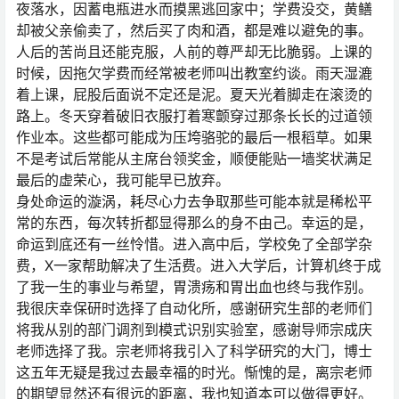
夜落水，因蓄电瓶进水而摸黑逃回家中；学费没交，黄鳝
却被父亲偷卖了，然后买了肉和酒，都是难以避免的事。
人后的苦尚且还能克服，人前的尊严却无比脆弱。上课的
时候，因拖欠学费而经常被老师叫出教室约谈。雨天湿漉
着上课，屁股后面说不定还是泥。夏天光着脚走在滚烫的
路上。冬天穿着破旧衣服打着寒颤穿过那条长长的过道领
作业本。这些都可能成为压垮骆驼的最后一根稻草。如果
不是考试后常能从主席台领奖金，顺便能贴一墙奖状满足
最后的虚荣心，我可能早已放弃。
身处命运的漩涡，耗尽心力去争取那些可能本就是稀松平
常的东西，每次转折都显得那么的身不由己。幸运的是，
命运到底还有一丝怜惜。进入高中后，学校免了全部学杂
费，X一家帮助解决了生活费。进入大学后，计算机终于成
了我一生的事业与希望，胃溃疡和胃出血也终与我作别。
我很庆幸保研时选择了自动化所，感谢研究生部的老师们
将我从别的部门调剂到模式识别实验室，感谢导师宗成庆
老师选择了我。宗老师将我引入了科学研究的大门，博士
这五年无疑是我过去最幸福的时光。惭愧的是，离宗老师
的期望显然还有很远的距离，我也知道本可以做得更好。