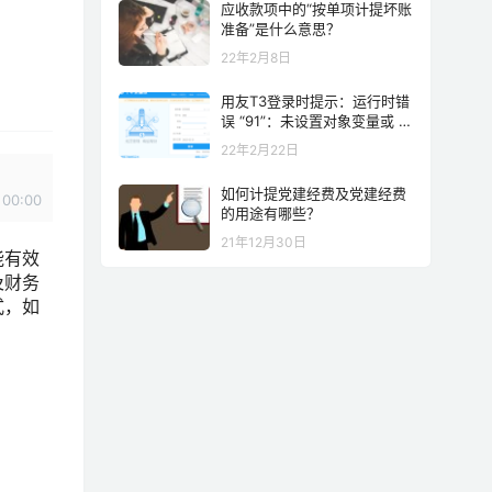
应收款项中的“按单项计提坏账
准备”是什么意思？
22年2月8日
用友T3登录时提示：运行时错
误 “91”：未设置对象变量或 W
ith block 块变量 解决方案
22年2月22日
如何计提党建经费及党建经费
00:00
的用途有哪些？
21年12月30日
能有效
及财务
式，如