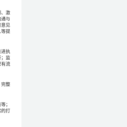
训、激
沟通与
进意见
人等提
推进执
行；监
现有流
、完整
点等；
案的打