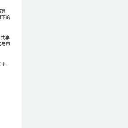
核算
组下的
务共享
化与市
这里，