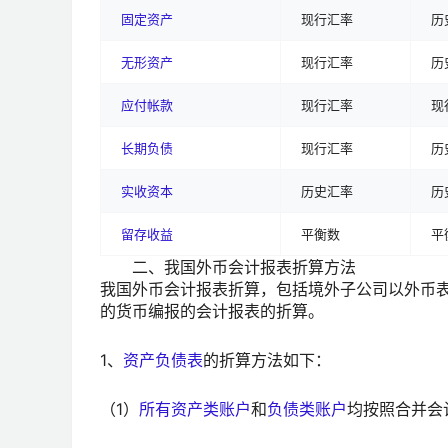
固定资产
现行汇率
历
无形资产
现行汇率
历
应付帐款
现行汇率
现
长期负债
现行汇率
历
实收资本
历史汇率
历
留存收益
平衡数
平
二、我国外币会计报表折算方法
我国外币会计报表折算，包括境外子公司以外币
的货币编报的会计报表的折算。
1、
资产负债表
的折算方法如下：
（1）
所有资产类账户
和
负债类账户
均按照合并会