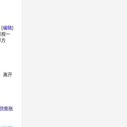
[
编辑
]
目按一
算方
，离开
货膨胀