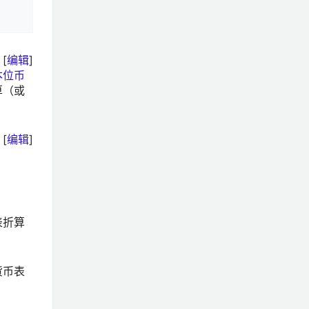
[
编辑
]
本位币
算（或
[
编辑
]
表折算
货币表