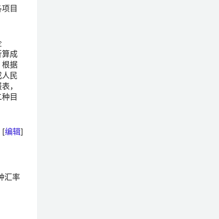
各项目
企
折算成
。根据
成人民
报表，
二种目
[
编辑
]
种汇率