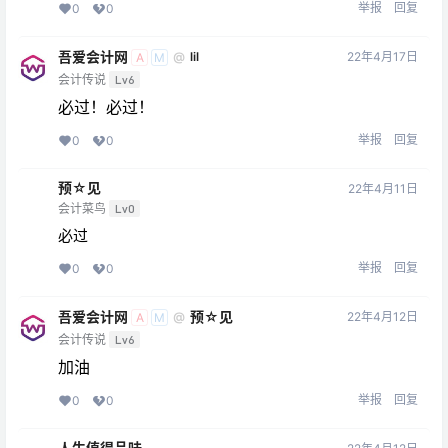
举报
回复
0
0
吾爱会计网
22年4月17日
@
lil
A
M
会计传说
Lv6
必过！必过！
举报
回复
0
0
预☆见
22年4月11日
会计菜鸟
Lv0
必过
举报
回复
0
0
吾爱会计网
预☆见
22年4月12日
@
A
M
会计传说
Lv6
加油
举报
回复
0
0
人生值得品味