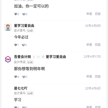
加油，你一定可以的
举报
回复
0
0
爱学习爱自由
22年4月8日
会计菜鸟
Lv0
今年必过
举报
回复
1
0
吾爱会计网
爱学习爱自由
22年4月17日
@
A
M
会计传说
Lv6
那你想等到明年啊
举报
回复
0
0
是七七吖
22年4月9日
会计菜鸟
Lv0
学习
举报
回复
0
0