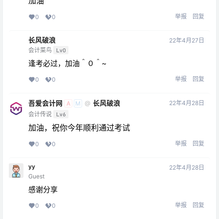
加油
举报
回复
0
0
长风破浪
22年4月27日
会计菜鸟
Lv0
逢考必过，加油＾０＾~
举报
回复
0
0
吾爱会计网
长风破浪
22年4月28日
@
A
M
会计传说
Lv6
加油，祝你今年顺利通过考试
举报
回复
0
0
yy
22年4月28日
Guest
感谢分享
举报
回复
0
0