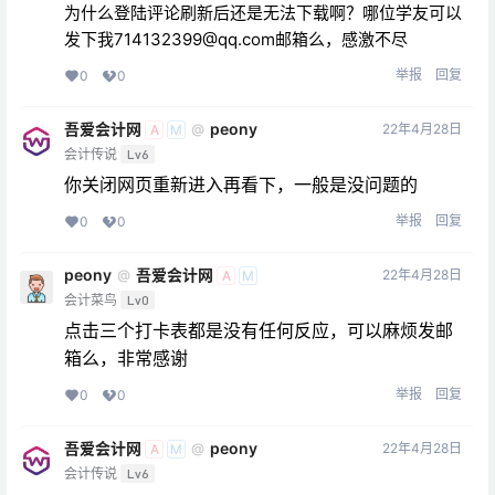
为什么登陆评论刷新后还是无法下载啊？哪位学友可以
发下我714132399@qq.com邮箱么，感激不尽
举报
回复
0
0
吾爱会计网
peony
22年4月28日
@
A
M
会计传说
Lv6
你关闭网页重新进入再看下，一般是没问题的
举报
回复
0
0
peony
吾爱会计网
22年4月28日
@
A
M
会计菜鸟
Lv0
点击三个打卡表都是没有任何反应，可以麻烦发邮
箱么，非常感谢
举报
回复
0
0
吾爱会计网
peony
22年4月28日
@
A
M
会计传说
Lv6