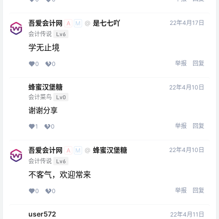
吾爱会计网
是七七吖
22年4月17日
@
A
M
会计传说
Lv6
学无止境
举报
回复
0
0
蜂蜜汉堡糖
22年4月10日
会计菜鸟
Lv0
谢谢分享
举报
回复
1
0
吾爱会计网
蜂蜜汉堡糖
22年4月10日
@
A
M
会计传说
Lv6
不客气，欢迎常来
举报
回复
0
0
user572
22年4月11日