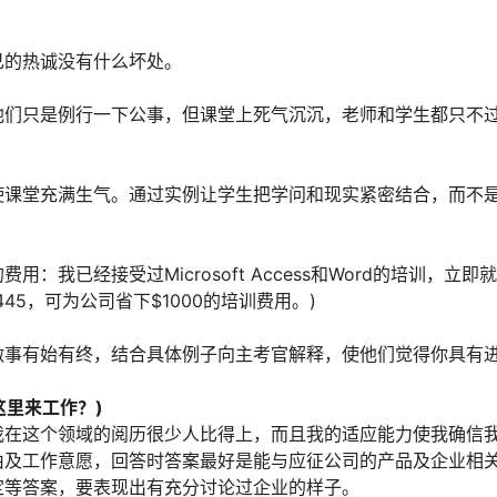
己的热诚没有什么坏处。
他们只是例行一下公事，但课堂上死气沉沉，老师和学生都只不
使课堂充满生气。通过实例让学生把学问和现实紧密结合，而不
我已经接受过Microsoft Access和Word的培训，立即
$445，可为公司省下$1000的培训费用。)
做事有始有终，结合具体例子向主考官解释，使他们觉得你具有
这里来工作？)
我在这个领域的阅历很少人比得上，而且我的适应能力使我确信
由及工作意愿，回答时答案最好是能与应征公司的产品及企业相
定等答案，要表现出有充分讨论过企业的样子。