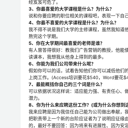
经岌岌可危了。
3、你最喜爱的大学课程是什么？为什么？
说和你要应聘的职位相关的课程吧，表现一下自
4、你最不喜爱的大学课程是什么？为什么？
我不得不说是我们大学的主修课程，虽然我知道
熬完这个学期。
5、你在大学期间最喜爱的老师是谁？
有人曾答得很好：教我们广告营销的教授，他能
读课本，我想我从他身上得到的最多。
6、你能为我们公司带来什么呢？
假如你可以的话，试着告知他们你可以减低他们的费用：
上岗工作。(Access培训要花$540，Word要花
7、最能概括你自己的三个词是什么？
可以依据状况这样说：适应能力强、有责任心、
潜力。
8、你为什么来应聘这份工作？(或为什么你想到
我来应聘是因为我信任自己能为公司做出奉献，
把职责带上一个新的台阶应证者为了说明应征缘
的，最好不要回答：因为将来有进展性、因为安