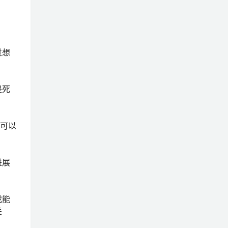
过想
是死
就可以
进展
我能
关