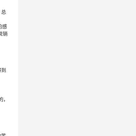
。总
的感
说销
得到
的，
你笑