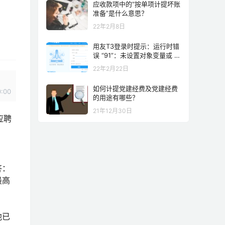
应收款项中的“按单项计提坏账
准备”是什么意思？
22年2月8日
用友T3登录时提示：运行时错
误 “91”：未设置对象变量或 W
ith block 块变量 解决方案
22年2月22日
如何计提党建经费及党建经费
0:00
的用途有哪些？
21年12月30日
应聘
答：
最高
他已