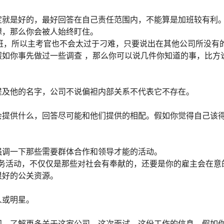
定就是好的，最好回答在自己责任范围内，不能算是加班较有利
想，那么你会被人始终盯住。
班，所以主考官也不会太过于刁难，只要说出在其他公司所没有
如你事先做过一些调查 ，那么你可以说几件你知道的事，比方
提及他的名字，公司不说偏袒内部关系不代表它不存在。
会提供什么，回答尽可能和他们提供的相配。假如你觉得自己该
强调一下那些需要群体合作和领导才能的活动。
务活动，不仅仅是那些对社会有奉献的，还要是你的雇主会在意
很好的公关资源。
人或明星。
问，了解更多关于这家公司、这次面试、这份工作的信息。假如