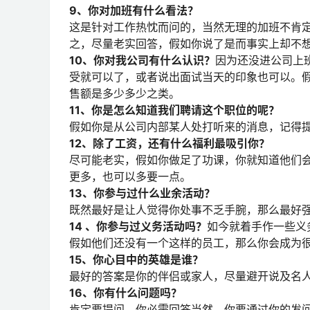
9、你对加班有什么看法？
这是针对工作热忱而问的，当然无理的加班不肯
之，尽量老实回答，假如你说了是而事实上却不
10、你对我公司有什么认识？
因为还没进公司上
受就可以了，或者说出面试当天的印象也可以。假
售额是多少多少之类。
11、你是怎么知道我们聘请这个职位的呢？
假如你是从公司内部某人处打听来的消息，记得
12、除了工资，还有什么福利最吸引你？
尽可能老实，假如你做足了功课，你就知道他们
更多，也可以多要一点。
13、你参与过什么业余活动？
既然最好是让人觉得你处事不乏手腕，那么最好
14 、你参与过义务活动吗？
如今就着手作一些义
假如他们还没有一个这样的员工，那么你会成为
15、你心目中的英雄是谁？
最好的答案是你的伴侣或家人，尽量避开说及名
16、你有什么问题吗？
肯定要提问。你必需回答当然。你要通过你的发