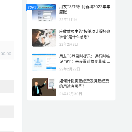
用友T3/T6如何新增2022年年
TOP3
度账
22年1月1日
应收款项中的“按单项计提坏账
准备”是什么意思？
22年2月8日
00:00
用友T3登录时提示：运行时错
误 “91”：未设置对象变量或 W
ith block 块变量 解决方案
22年2月22日
如何计提党建经费及党建经费
的用途有哪些？
21年12月30日