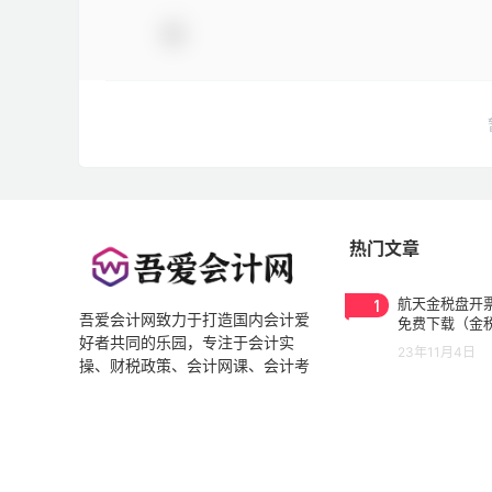
热门文章
1
航天金税盘开票
吾爱会计网致力于打造国内会计爱
免费下载（金
好者共同的乐园，专注于会计实
3.0.2023053
23年11月4日
操、财税政策、会计网课、会计考
试、国际税收、纳税实务、NC教
2
2021年最新
程、会计实操及会计职业发展推介
（完整版）
及分享。
21年4月9日
3
用友T3/T6如