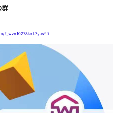
Q群
com/?_wv=1027&k=L7ycsYfi