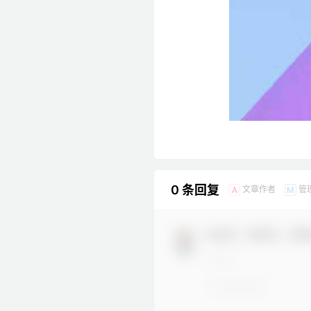
0 条回复
文章作者
管
A
M
欢迎您，新朋友，感谢