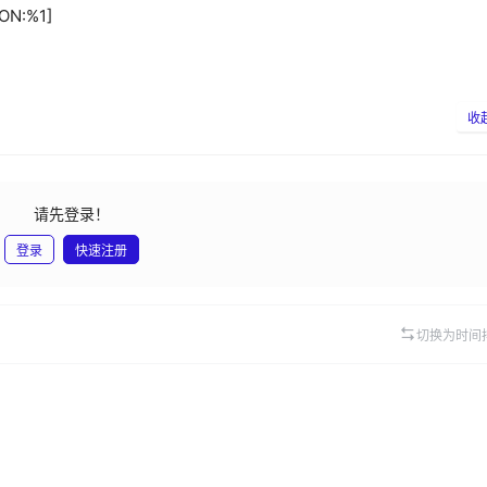
ION:%1]
收
请先登录！
登录
快速注册
发
切换为时间