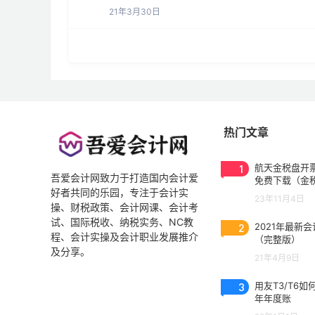
21年3月30日
热门文章
1
航天金税盘开票
吾爱会计网致力于打造国内会计爱
免费下载（金
好者共同的乐园，专注于会计实
3.0.2023053
23年11月4日
操、财税政策、会计网课、会计考
试、国际税收、纳税实务、NC教
2
2021年最新
程、会计实操及会计职业发展推介
（完整版）
及分享。
21年4月9日
3
用友T3/T6如
年年度账