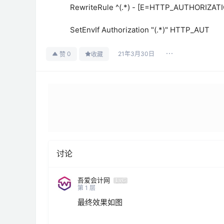
RewriteRule ^(.*) - [E=HTTP_AUTHORIZAT
SetEnvIf Authorization "(.*)" HTTP_AUT
21年3月30日
0
赞
收藏
讨论
吾爱会计网
Lv6
第
1
层
最终效果如图