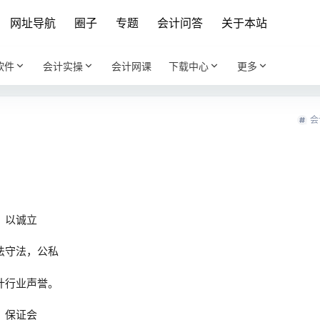
网址导航
圈子
专题
会计问答
关于本站
软件
会计实操
会计网课
下载中心
更多
会
，以诚立
法守法，公私
计行业声誉。
，保证会