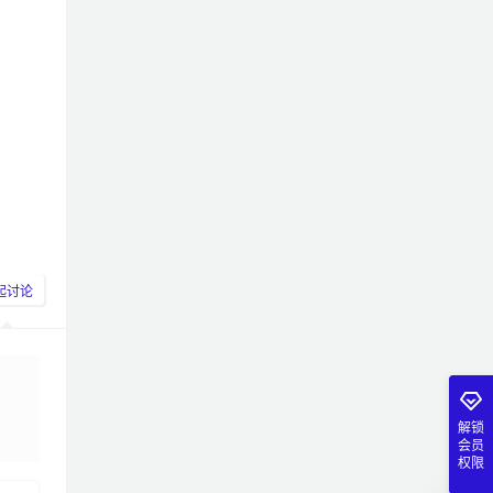
起讨论
解锁
布
会员
权限