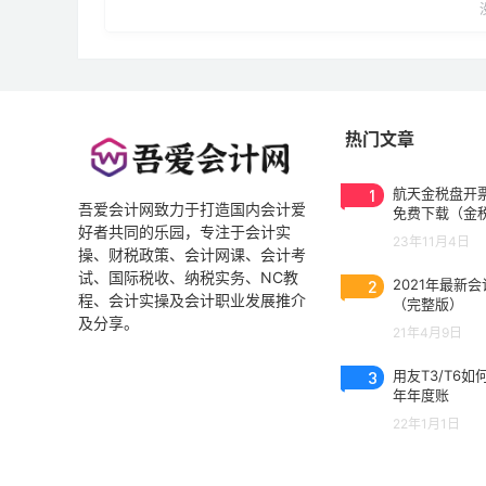
热门文章
1
航天金税盘开票
吾爱会计网致力于打造国内会计爱
免费下载（金
好者共同的乐园，专注于会计实
3.0.2023053
23年11月4日
操、财税政策、会计网课、会计考
试、国际税收、纳税实务、NC教
2
2021年最新
程、会计实操及会计职业发展推介
（完整版）
及分享。
21年4月9日
3
用友T3/T6如
年年度账
22年1月1日