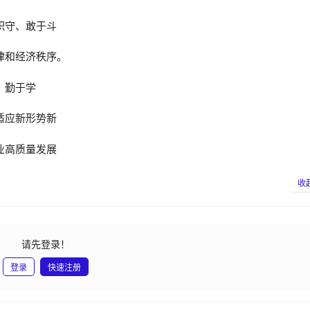
职守、敢于斗
律和经济秩序。
，勤于学
适应新形势新
业高质量发展
收
请先登录！
登录
快速注册
发