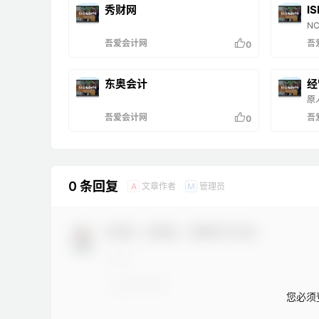
秀财网
I
N
吾爱会计网
吾
0
东奥会计
经
原
吾爱会计网
吾
0
0 条回复
文章作者
管理员
A
M
欢迎您，新朋友，感谢参与互动！
您必须