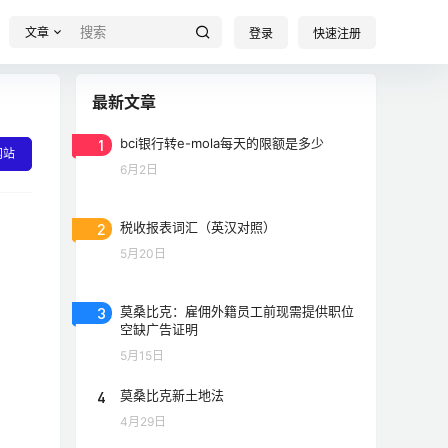
文章
登录
快速注册
最新文章
1
bci银行转e-mola每天的限额是多少
网站
6月2日
2
税收报表词汇（英汉对照）
5月20日
3
莫桑比克：雇佣外籍员工前现需提供职位
空缺广告证明
5月15日
4
莫桑比克新土地法
4月29日