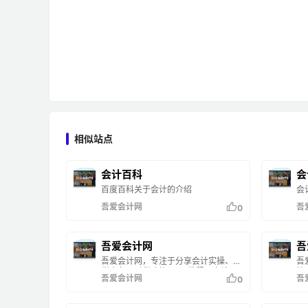
相似站点
会计百科
会
百度百科关于会计的介绍
会
吾爱会计网
吾
0
吾爱会计网
吾
吾爱会计网，专注于分享会计实操、纳
吾
税实务、财税政策、NC教程、会计职
策
吾爱会计网
吾
0
业发展、2021年中级会计的干货知
面
识，致力于打造中国第一个社区化会计
学习平台。