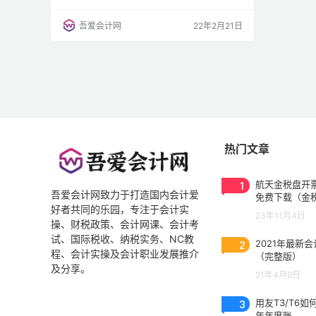
台，然后，吾爱会计网会计论坛诞生了，然而会
计论坛的活跃程度却不尽人意，现在，我决定开
吾爱会计网
22年2月21日
始我的下一个计划，创建会计交流群，包括会计
交流QQ群和会计交流微信群，方便大家有问题
及时沟通。 QQ会计交流群 吾爱会计网QQ交流
群，旨在方便大家交流会计问题、解决学习工作
中的各种问题，各路大…
热门文章
1
航天金税盘开票
吾爱会计网致力于打造国内会计爱
免费下载（金
好者共同的乐园，专注于会计实
3.0.2023053
23年11月4日
操、财税政策、会计网课、会计考
试、国际税收、纳税实务、NC教
2
2021年最新
程、会计实操及会计职业发展推介
（完整版）
及分享。
21年4月9日
3
用友T3/T6如
年年度账