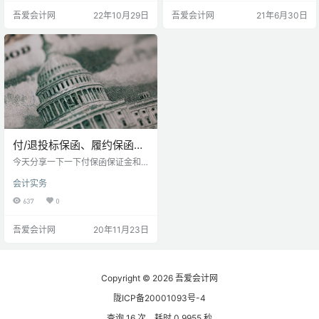
希望能帮助到各位，有需要的会计
借：银行存款 贷：预收账款-客户
吾爱会计网
22年10月29日
吾爱会计网
21年6月30日
速速收藏哦~ 让我们来看看其他资
借：应交税费-预交增值税（2%）
产、负债、损益及后期结转分录是
借：应交税费-城建税 借：应交税
怎样的吧~ 一、资产 |会计分录 1、
费-教育费附加 借：应交税费-地方
原材料的核算 （1）购买原材料的账
教育费附加等 借：应交税费-应交所
务处理借：原材料 （已验收入库）
得税 贷：银行存款 3. 材料采购入库
在途物资（未验收入库） 应交税费
3.1材料入库未收到发票…
—应交增值税（进项…
付/退投标保函、履约保函会
计分录
今天分享一下一下付保函保证金和
退回保函保证金的分录。 一、付履
会计实务
约保函/预付款保函的分录 借：内部
银行——保证金户 贷：其他应付款
637
0
——履约保函/预付款保函 二、退回
履约保函/预付款保函的分录 借：其
吾爱会计网
20年11月23日
他应付款——履约保函/预付款保函
贷：内部银行——保证金户 三、付
投标保函的会计分录 借：内部银行
——保证金户 贷：内部银行——一
般户 四、投标保函退回的会计分录
Copyright © 2026
吾爱会计网
借：内部银行——一般户 贷：内部
陇ICP备20001093号-4
银行——…
查询 16 次，耗时 0.9955 秒