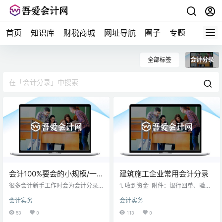
首页
知识库
财税商城
网址导航
圈子
专题
会计问
全部标签
会计分录
会计100%要会的小规模/一
建筑施工企业常用会计分录
般纳税人15笔会计分录
很多会计新手工作时会为会计分录
1. 收到资金 附件：银行回单、验资
的填写感到犯难，纠结或不清楚入
报告、借款合同等 借：银行存款
会计实务
会计实务
哪个科目，后续怎么处理？ 今天为
贷：其他应付款（实收资本、短期
大家整理了一套适用小规模及一般
借款） 2. 预收发包方工程款 附件：
53
0
113
0
纳税人的做账会计分录分类汇总，
银行回单、收款收据，缴款书等