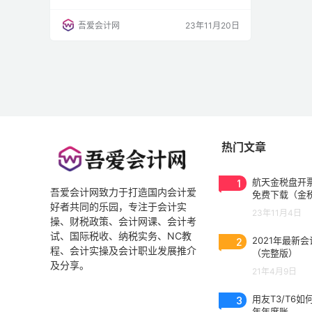
定，企业为履行合同发生的成本，不属于其他企
业会计准则规范范围，且同时满足下列条件的，
吾爱会计网
23年11月20日
应当作为合同履约成本确认为一项资产： ①该
成本与一份当前或预期取得的合同直接相关；
【直接相关的成本一般包括直接人工、直接材
料、制造费用、明确由客户承担的成本以及仅因
该合同而发生的其他成本…
热门文章
1
航天金税盘开票
吾爱会计网致力于打造国内会计爱
免费下载（金
好者共同的乐园，专注于会计实
3.0.2023053
23年11月4日
操、财税政策、会计网课、会计考
试、国际税收、纳税实务、NC教
2
2021年最新
程、会计实操及会计职业发展推介
（完整版）
及分享。
21年4月9日
3
用友T3/T6如
年年度账