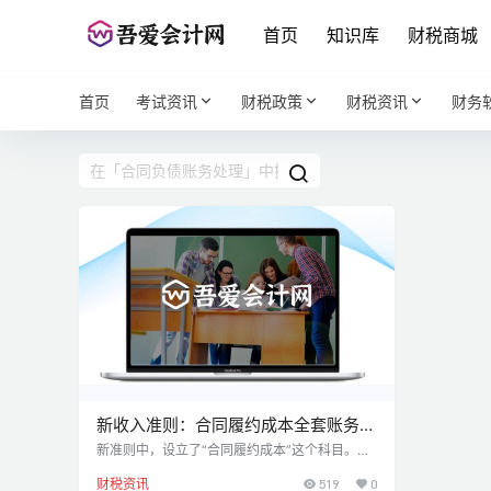
首页
知识库
财税商城
首页
考试资讯
财税政策
财税资讯
财务
新收入准则：合同履约成本全套账务处
理
新准则中，设立了“合同履约成本”这个科目。新
科目如何核算？如何列报？有哪些注意事项？ 什
财税资讯
519
0
么是合同履约成本 根据《企业会计准则》的规