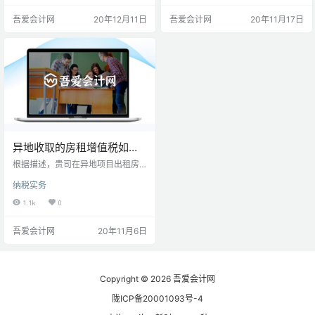
收税款的计算
对您所提出的问题，在工程作业所
吾爱会计网
20年12月11日
吾爱会计网
20年11月17日
在地应缴纳（预缴）或代扣代缴以
下税费： 1、增值税。 根据《国家
税务总局关于发布<纳税人跨县
（市、区）提供建筑服务增值税征
收管理暂行办法>的公告》（国家税
务总局公告2016年第17号）文件规
定：单位…
异地收取的房租增值税如何
缴纳？
根据描述，贵司在异地项目出租房
屋，理解的是该出租的房屋在异地
纳税实务
（不在同一省市）。 那么，租金增
值税在项目所在地预交，附加税也
1.1k
0
同时在项目所在地预交。 这种发票
公司一般需要到税务机关代开，一
吾爱会计网
20年11月6日
般纳税人应该也可以选择回公司开
具，一般纳税人预交税金在注册地
申报缴纳差额部分。 这部分操作小
规模纳税人和一般纳税人主要差异
在预缴时缴纳的税率，小规模纳税
Copyright © 2026
吾爱会计网
人是5%，一般纳税人是3%。 ______
陇ICP备20001093号-4
___ 相关规定： 《…