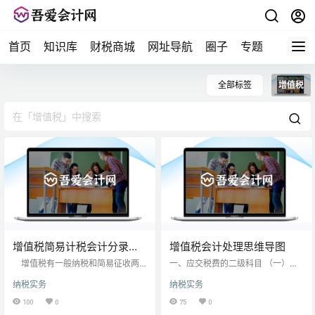
首页
知识库
财税商城
网址导航
圈子
专题
会计问
全部标签
增值税
增值税简易计税会计分录是
增值税会计处理思维导图
什么？
增值税有一般纳税和简易征收两
一、应交税费的二级科目 （一）计
种计税方法，财会人员在简易计税
入税金及附加 借：税金及附加 贷：
纳税实务
纳税实务
时一般通过银行存款、主营业务收
应交税费——应交消费税 应交税费
入等科目进行核算，相关的会计分
——应交资源税 应交税费——应交
100
0
75
0
录怎么做？ 增值税简易计税的会计
环境保护税 应交税费——应交城市