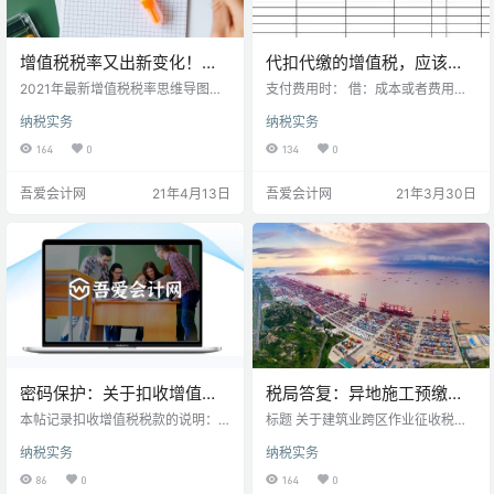
增值税税率又出新变化！
代扣代缴的增值税，应该如
2021年最新最全税率表出炉
何做账务处理？
2021年最新增值税税率思维导图来
支付费用时： 借：成本或者费用应
了，马上打印出来学习！ 一、增值
交税费-应交增值税（进项税额）
纳税实务
纳税实务
税税率更新 1%税率延长一年！ 202
贷：银行存款应交税费-代扣代缴增
1年3月23日 财政部 税务总局关于
值税 交税时： 借：应交税费-代扣
164
0
134
0
延续实施应对疫情部分税费优惠政
代缴增值税 贷：银行存款 需要注意
策的公告（财政部税务总局公告202
的是：贵公司凭完税凭证抵扣进项
吾爱会计网
21年4月13日
吾爱会计网
21年3月30日
1年第7号 ）：《财政部 税务总局关
税额，应当具备书面合同、付款证
于支持个体工商户复工复业增值税
明和香港设计公司的收款单或者发
政策的公告》（财政部 税务总局公
票。资料不全的，其进项税额不得
告2020年第13号）规定的税收优惠
从销项税额中抵扣。 扩展资料： 为
政策，执行期限延长至2021年12月
方便企业填报，可根据实际情况采
31日。其中，自2021…
取下列方式填报： (1)一般纳税人企
业，在实际操作中…
密码保护：关于扣收增值税
税局答复：异地施工预缴税
销项发票税款的说明
费最多有多少？
本帖记录扣收增值税税款的说明：
标题 关于建筑业跨区作业征收税费
一、扣收国内工程公司税款的说明
说明内容 您好:请问建筑业跨区作业
纳税实务
纳税实务
二、扣收中甘上海兰州税款的说明
劳务分包，在赣州市、区、县，都
三、扣收中甘上海兰州税款的说明
需要预交哪些税种？全省统一执行
86
0
164
0
四、扣收税务款的账务处理 五、扣
吗答：您好！您的来件已收到。针