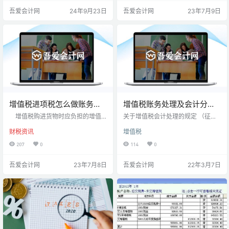
分录 1、计提简易计税增值税：
维护建设税 应交税费——应交土地
吾爱会计网
24年9月23日
吾爱会计网
23年7月9日
借：银行存款 贷：主
增值税 应交税费——应交房产税 应
营业务收入 应交税费
交税费——应交城镇土地使用税 应
——应交增值税（简易计征）
交税费——应交车船税 应交税费
2、结转简易计征增值税： 借：
——应交出口关税 应交税费——应
应交税费——应交增值税（简易计
交教育费附加 应交税费——应交地
征） 贷：应交税费——应
方教育附加 应交税费——文化事业
交增值税（转出未交增…
建设费 以上为…
增值税进项税怎么做账务处
增值税账务处理及会计分
理？（转载）
录-2022年版
增值税购进货物时应负担的增值
关于增值税会计处理的规定 （征求
税，称为进项税额。对增值税进项
意见稿） 根据《中华人民共和国增
财税资讯
增值税
税额进行会计核算时，应设置应交
值税暂行条例》和《关于全面推开
税费科目处理，相应的账务处理怎
营业税改征增值税试点的通知》等
207
0
114
0
么做？ 增值税进项税如何做账？
有关规定，现对增值税有关会计处
收到增值税专用发票： 借：
理规定如下： 一、会计科目及专栏
吾爱会计网
23年7月8日
吾爱会计网
22年3月7日
库存商品 原材料
设置 增值税一般纳税人应当在“应交
管理费用等 应交税费-应交
税费”科目下设置“应交增值税”、“未
增值税-进项税额 贷：银行
交增值税”、“预缴增值税”、“待抵扣
存款 应付账款等
进项税额”、“待认证进项税额”、“待
应交税费是指企业根据在一定时期
转销项税额”等明细科目。 （一）增
内取得的营业收入、实现的利润
值税一般纳税人应在“应交增值税”明
等，按照现行税法规定…
细账…