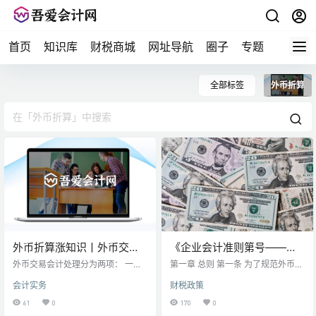
首页
知识库
财税商城
网址导航
圈子
专题
会计问
全部标签
外币折算
外币折算涨知识丨外币交易
《企业会计准则第号——外
的会计处理
币折算》及其指南讲解
外币交易会计处理分为两项： 一项
第一章 总则 第一条 为了规范外币交
是外币兑换的处理，即将外币兑换
易的会计处理、外币财务报表的折
会计实务
财税政策
为记账本位币，例如将美元兑换为
算和相关信息的披露，根据《企业
人民币； 另一项是外币交易过程
会计准则——基本准则》，制定本
61
0
170
0
中，对于外币收款和付款的折算，
准则。 第二条 外币交易，是指以外