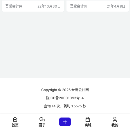
例如确认收入及应收款。 一、外币
币计价或者结算的交易。外币是企
吾爱会计网
22年10月30日
吾爱会计网
21年4月9日
兑换的会计处理 （一）相关名词解
业记账本位币以外的货币。外币交
释 卖出价：银行卖给企业的价格 买
易包括： （一）买入或者卖出以外
入价：银行买入企业的价格 中间
币计价的商品或者劳务； （二）借
价：银行买入价与卖出价的平均价
入或者借出外币资金； （三）其他
上述三种价格，均是站在银行的角
以外币计价或者结算的交易。 第三
度考虑的，中间价可理解为真实汇
条 下列各项适用其他相关会计准
率，即期汇率，一般卖出价高于…
则： （一）与购建或生…
Copyright © 2026
吾爱会计网
陇ICP备20001093号-4
查询 14 次，耗时 1.5575 秒
首页
圈子
商城
我的