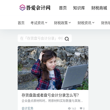
首页
知识库
财税商城
首页
考试资讯
财税政策
财税资讯
财务
存货盘盈或者盘亏会计分录怎么写？
企业盘点原材料时，将原材料实际数量与其账面
记录数量核对，发现两者并不相符，也就是原材
会计实务
163
0
料可能出现盘盈或盘亏的情况。此时，会计人员