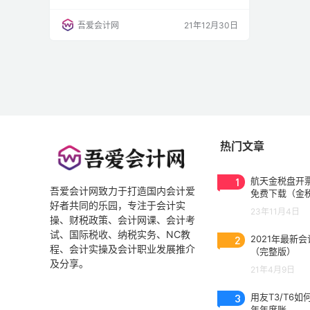
该如何记账？ 1.存货盘盈 ①批准处理前： 借：
原材料/库存商品等【盘盈金额】 贷：待处理财
吾爱会计网
21年12月30日
产损溢 ②批准处理后： 借：待处理财产损溢
贷：管理费用【无需区分原因，盘盈金额均计入
管理费用】 2.存货盘亏 ①批准处理前： 借：待
处理财产损溢 贷：原材料【盘亏材料成本】 应
交税…
热门文章
1
航天金税盘开票
吾爱会计网致力于打造国内会计爱
免费下载（金
好者共同的乐园，专注于会计实
3.0.2023053
23年11月4日
操、财税政策、会计网课、会计考
试、国际税收、纳税实务、NC教
2
2021年最新
程、会计实操及会计职业发展推介
（完整版）
及分享。
21年4月9日
3
用友T3/T6如
年年度账