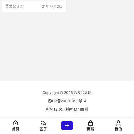
屋权属，具体为土地使用权、房屋
吾爱会计网
21年7月12日
所有权。 （二）下列情形发生土
地、房屋权属转移的，承受方应当
依法缴纳契税： 1.因共有不动产份额
变化的； 2.因共有人增加或者减少
的； 3.因人民法院、仲裁委员会的
生效法律文书或者监察机关出具的
监察文书等因…
Copyright © 2026
吾爱会计网
陇ICP备20001093号-4
查询 12 次，耗时 1.1468 秒
首页
圈子
商城
我的