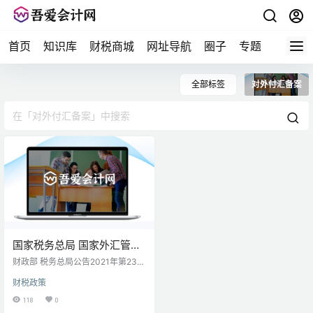
首页
知识库
财税商城
网址导航
圈子
专题
会计问
全部标签
对外付汇备案
国家税务总局 国家外汇管理
局关于服务贸易等项目对外
财政部 税务总局公告2021年第23号
支付税务备案有关问题的补
为贯彻落实《中华人民共和国契税
财税政策
法》，现将契税若干事项执行口径
充公告
公告如下： 一、关于土地、房屋权
118
0
属转移 （一）征收契税的土地、房