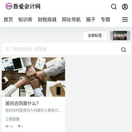
首页
知识库
财税商城
网址导航
圈子
专题
会计问
全部标签
居间合同
居间合同是什么？
居间合同是居间人向委托人报告订
立合同的机会或者提供订立合同的
工程管理
媒介服务，委托人支付报酬的合
同。 居间合同的基础是委托合同。
94
0
居间合同的发生有以下两种情形：