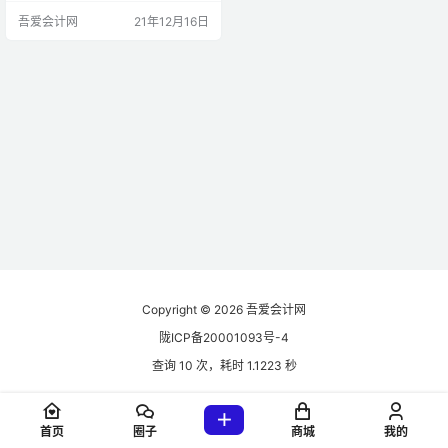
第一，委托人主动找居间人。例如
吾爱会计网
21年12月16日
甲有一套房子要出租，他找到作为
房屋租赁中介机构的乙公司，乙公
司在其公司登记的求租人中为其找
到了合适的人选一丙，丙是作为求
租房屋的委托人，甲和丙签订了房
屋租赁合同，乙公司收取中介费
（佣金），按我国目前此类居间合
同的交易习…
Copyright © 2026
吾爱会计网
陇ICP备20001093号-4
查询 10 次，耗时 1.1223 秒
首页
圈子
商城
我的