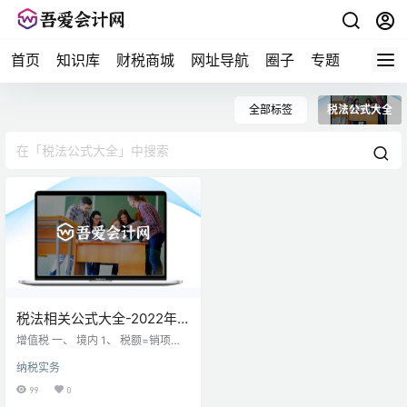
首页
知识库
财税商城
网址导航
圈子
专题
会计问
全部标签
税法公式大全
税法相关公式大全-2022年
版（可直接打印）
增值税 一、 境内 1、 税额=销项税-
进项税 2、 销项税=销售额*率
纳税实务
3、 视销征税无销额，（1）当月类
平均；（2）最近类货平均，（3）
99
0
组税价=成本*（1+成利率） 4、 征