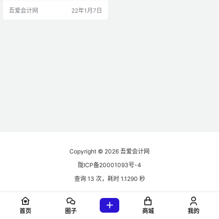
增税及消税： 组税价=成本*（1+成
吾爱会计网
22年1月7日
润率）+消税 组税价=成本*（1+成
润率）/（1-消率） 4、含税额换 不
含税销额=含税销额/1+率 （一般）
不含税销额=含税销额/1+征率（小
规模） 5、 购农销农品，或向小纳
人购…
Copyright © 2026
吾爱会计网
陇ICP备20001093号-4
查询 13 次，耗时 1.1290 秒
首页
圈子
商城
我的