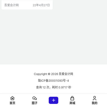
工单位通过在分包合同中设置“背靠
吾爱会计网
22年4月27日
背”条款，以此降低自身的资金成
本，转移业主单位拒付、拖延支付
工程款的风险。但司法实践中，对
该类条款的解释、适用也颇为不统
一，而随着有关“背靠背”条款的争议
日渐增多，我们则也有必要对该类
条款的解释和法律适用问题进行探…
Copyright © 2026
吾爱会计网
陇ICP备20001093号-4
查询 12 次，耗时 0.9717 秒
首页
圈子
商城
我的