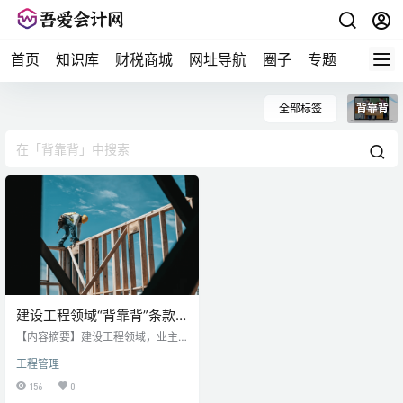
首页
知识库
财税商城
网址导航
圈子
专题
会计问
全部标签
背靠背
建设工程领域“背靠背”条款
的解释、适用问题探究 ——
【内容摘要】建设工程领域，业主
以一起典型的“背靠背”条款
单位拖延支付或拒付工程款的情形
工程管理
经常出现，这也让总包施工单位头
争议案件为例
疼不已。为此，“背靠背”条款则颇受
156
0
总包施工单位的青睐，一些总包施