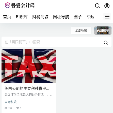
首页
知识库
财税商城
网址导航
圈子
专题
会计问
全部标签
英国税率
英国公司的主要税种税率及
纳税申报要求
英国作为全球最大的经济体之一，
拥有庞大的市场，以及广泛的国际
国际税收
影响力。 在地理位置上，它毗邻欧
洲，法制健全且非常稳定；从税率
159
0
政策来说，英国的企业税收率也低