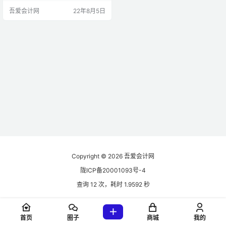
于欧洲平均水平。 英国公司主要税
吾爱会计网
22年8月5日
种和税率 英国公司税一般按公司可
征税的年利润量分三段征税: 1、利
润不超过 1 万英镑，为零税率； 2、
利润在 5 万至 30 万英镑之间，税率
为 19％； 3、利润超过 150 万英
镑，税率为 30％。 * 增值税…
Copyright © 2026
吾爱会计网
陇ICP备20001093号-4
查询 12 次，耗时 1.9592 秒
首页
圈子
商城
我的