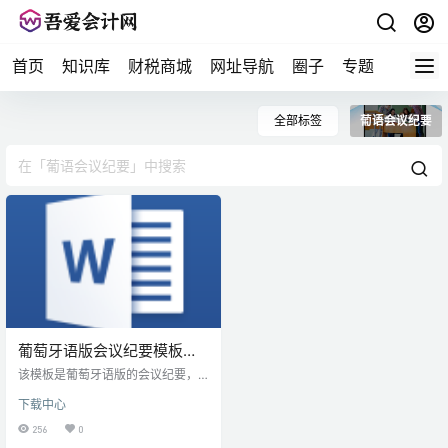
首页
知识库
财税商城
网址导航
圈子
专题
会计问
全部标签
葡语会议纪要
葡萄牙语版会议纪要模板
[MODELO] Ata de Reunião
该模板是葡萄牙语版的会议纪要，
需要的可以下载作为参考。
下载中心
256
0