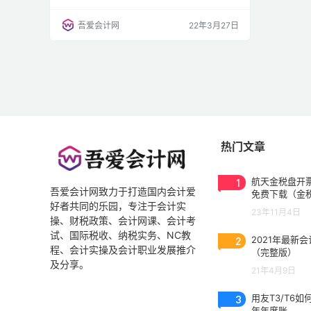
置财务岗位时，以下几个原则需要注意。 1.成本
效益原则 成本效益是企业负责人最为关注的，健
吾爱会计网
22年3月27日
全的财务岗位、职责明确的财务分工不是一蹴而
就的，而是随着企业的成长与发展不断演进的。
（1）有些初成立的小企业不聘用会计，而是将
会计账交给代理记账公司处理。 （2）随着企业
规模扩张，…
热门文章
1
航天金税盘开票
吾爱会计网致力于打造国内会计爱
免费下载（金
好者共同的乐园，专注于会计实
3.0.2023053
23年11月4日
操、财税政策、会计网课、会计考
试、国际税收、纳税实务、NC教
2
2021年最新
程、会计实操及会计职业发展推介
（完整版）
及分享。
21年4月9日
3
用友T3/T6如
年年度账