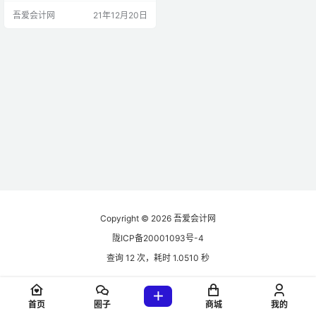
信传达。还可以给男朋友送礼物，
吾爱会计网
21年12月20日
让他感觉更特别、更快乐。 下面给
出了给男朋友的2022 年新年快乐信
息的一些优秀样本和例子，以表达
崇拜： 男朋友 2022 的可爱新年信
息 满满的爱意，分享给男朋友最浪
漫的新年祝福。用最新的新年快乐
爱情信息和对亲人的新年…
Copyright © 2026
吾爱会计网
陇ICP备20001093号-4
查询 12 次，耗时 1.0510 秒
首页
圈子
商城
我的