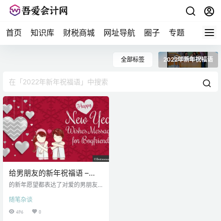
首页
知识库
财税商城
网址导航
圈子
专题
会计问
全部标签
2022年新年祝福语
给男朋友的新年祝福语 –
2022 年新年祝福
的新年愿望都表达了对爱的男朋友
欢迎迎面而来的一年在一起。情侣
随笔杂谈
们经常与亲人聚会和庆祝，以在新
的一年里重新审视他们的关系。对
496
0
伴侣的感情和浪漫情怀可以通过短