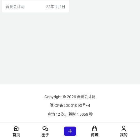
本，其他的版本请勿下载。 用友T3
吾爱会计网
22年1月1日
十年荣耀版更新补丁安装方式 下载
安装包后，先不要着急安装补丁
包，先要做的是备份数据库，关于T
3如何备份数据库的方式，可以看下
面的这篇文章： 数据库备份完成
后，我们双击该补丁包，根据提示
一步步安装，安装…
Copyright © 2026
吾爱会计网
陇ICP备20001093号-4
查询 12 次，耗时 1.5659 秒
首页
圈子
商城
我的