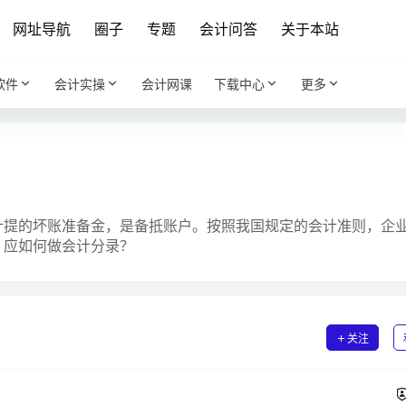
网址导航
圈子
专题
会计问答
关于本站
软件
会计实操
会计网课
下载中心
更多
计提的坏账准备金，是备抵账户。按照我国规定的会计准则，企
，应如何做会计分录？
关注