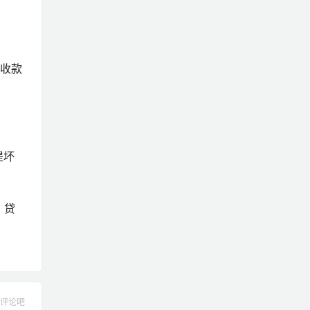
收款
提坏
；贷
评论吧