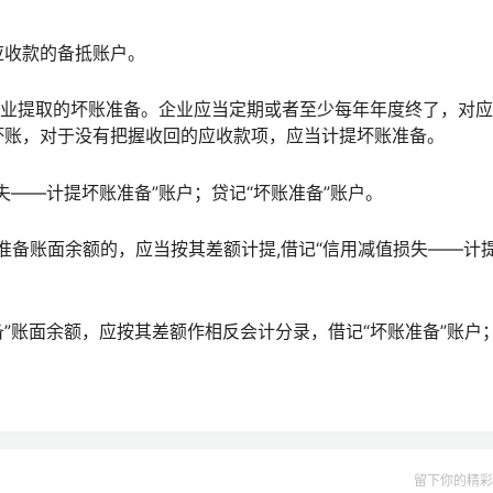
收款的备抵账户。
业提取的坏账准备。企业应当定期或者至少每年年度终了，对应
坏账，对于没有把握收回的应收款项，应当计提坏账准备。
—计提坏账准备”账户；贷记“坏账准备”账户。
备账面余额的，应当按其差额计提,借记“信用减值损失——计
账面余额，应按其差额作相反会计分录，借记“坏账准备”账户
留下你的精彩