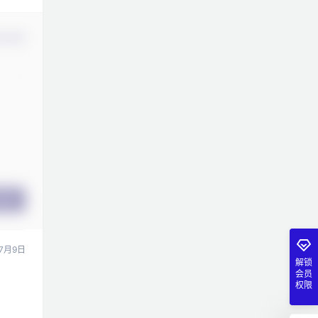
认修改
提交
7月9日
解锁
会员
权限