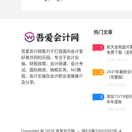
0
0
热门文章
1
航天金税盘开票
吾爱会计网致力于打造国内会计爱
免费下载（金
好者共同的乐园，专注于会计实
3.0.2023053
23年11月4日
操、财税政策、会计网课、会计考
试、国际税收、纳税实务、NC教
2
2021年最新
程、会计实操及会计职业发展推介
（完整版）
及分享。
21年4月9日
3
用友T3/T6如
年年度账
22年1月1日
Copyright © 2026
吾爱会计网
・
陇ICP备20001093号-4