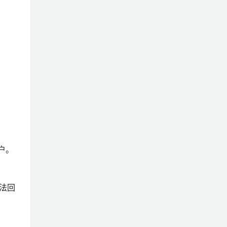
户。
法回