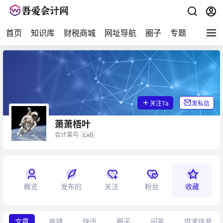
首页
知识库
财税商城
网址导航
圈子
专题
会计问
关注Ta
发私信
萧萧梧叶
会计菜鸟
Lv0
概览
发布的
关注
粉丝
收藏
文章
商铺
快讯
圈子
问答
供求信息