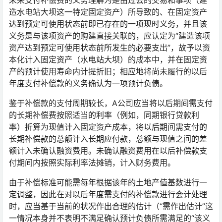
未来支付补偿费的义务理解为是由过去的交易和事项（建
造水电站大坝这一特定固定资产）所导致的、在固定资产
达到预定可使用状态前即已存在的一项现时义务，并且该
义务是与该项资产的购建直接关联的，应认定为“建造该项
资产达到预定可使用状态前所发生的必要支出”，故予以资
本化计入固定资产（水电站大坝）的成本中，并在固定资
产的预计使用寿命内计提折旧；相应地将尚未履行的以后
年度支付补偿款的义务确认为一项预计负债。
鉴于补偿款的支付周期较长，A公司应当将以后期间需支付
的长期补偿费按照适当的利率（例如，同期银行贷款利
率）折算为现值计入固定资产成本，将以后期间需支付的
长期补偿款的总额计入长期应付款，总额与现值之间的差
额计入未确认融资费用。未确认融资费用在以后补偿款支
付期间内按照实际利率法摊销，计入财务费用。
由于补偿标准可能需每年根据该年的土地产值基数进行一
定调整，因此在对以后年度需支付的补偿款进行会计处理
时，应当基于当前的状况作出合理的估计（“需作出估计”这
一情况本身并不表明不满足确认预计负债所需满足的“该义