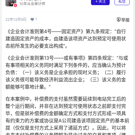
关注
私信
10年从业审计师
1
22年12月9日
举报
《企业会计准则第4号——固定资产》第九条规定：“自行
建造固定资产的成本，由建造该项资产达到预定可使用状
态前所发生的必要支出构成”。
《企业会计准则第13号——或有事项》第四条规定：“与或
有事项相关的义务同时满足下列条件的，应当确认为预计
负债：（一）该义务是企业承担的现时义务；（二）履行
该义务很可能导致经济利益流出企业；（三）该义务的金
额能够可靠地计量。”
在本案例中，补偿费的支付虽然需要延续到电站完工后的
整个运行期间，并非在达到预定可使用状态之前即支付完
毕，但是就补偿费的金额确定方式和支付方式形成一项具
有约束力的方案或协议是A公司建造该项固定资产的基本前
提（仅仅是支付方式上采用了递延方式）。因此，可以将