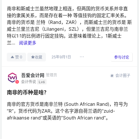
南非和斯威士兰虽然地理上相连，但两国的货币关系并非直
接的隶属关系，而是存在着一种 等值挂钩的固定汇率关系。
南非的货币是 兰特（Rand，ZAR），而斯威士兰的货币是 斯
威士兰里兰吉尼（Lilangeni，SZL），但里兰吉尼与南非兰
特以1:1的比例进行固定挂钩。这意味着理论上，1斯威士
兰...
阅读更多
25年9月1日
0
赞
收藏
参与讨论
吾爱会计网
管理员
会计圈子
会计传说
Lv6
南非的币种是啥？
南非的官方货币是南非兰特 (South African Rand)，符号为
“R”，货币代码为ZAR。这个名字源自荷兰语的“zuid-
afrikaanse rand”或英语的“South African rand”。