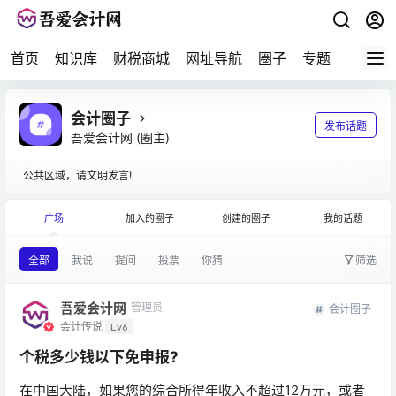
首页
知识库
财税商城
网址导航
圈子
专题
会计问
会计圈子
发布话题
吾爱会计网
(圈主)
公共区域，请文明发言!
广场
加入的圈子
创建的圈子
我的话题
全部
我说
提问
投票
你猜
筛选
吾爱会计网
管理员
会计圈子
会计传说
Lv6
个税多少钱以下免申报?
在中国大陆，如果您的综合所得年收入不超过12万元，或者