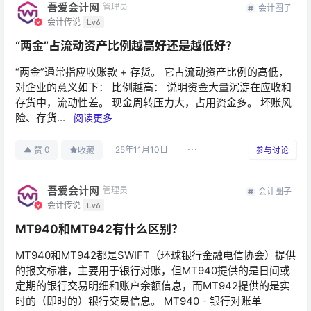
吾爱会计网
管理员
会计圈子
会计传说
Lv6
“两金”占流动资产比例越高好还是越低好？
“两金”通常指应收账款 + 存货。 它占流动资产比例的高低，
对企业的意义如下： 比例越高： 说明资金大量沉淀在应收和
存货中，流动性差。 现金周转压力大，占用资金多。 坏账风
险、存货...
阅读更多
25年11月10日
0
赞
收藏
参与讨论
吾爱会计网
管理员
会计圈子
会计传说
Lv6
MT940和MT942有什么区别？
MT940和MT942都是SWIFT（环球银行金融电信协会）提供
的报文标准，主要用于银行对账，但MT940提供的是日间或
定期的银行交易明细和账户余额信息，而MT942提供的是实
时的（即时的）银行交易信息。 MT940 - 银行对账单