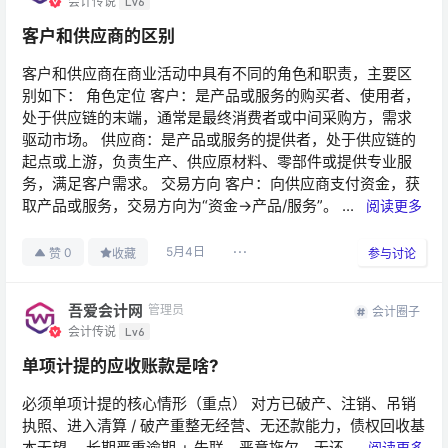
会计传说
Lv6
客户和供应商的区别
客户和供应商在商业活动中具有不同的角色和职责，主要区
别如下： 角色定位 客户：是产品或服务的购买者、使用者，
处于供应链的末端，通常是最终消费者或中间采购方，需求
驱动市场。 供应商：是产品或服务的提供者，处于供应链的
起点或上游，负责生产、供应原材料、零部件或提供专业服
务，满足客户需求。 交易方向 客户：向供应商支付资金，获
取产品或服务，交易方向为“资金→产品/服务”。 ...
阅读更多
5月4日
0
赞
收藏
参与讨论
吾爱会计网
管理员
会计圈子
会计传说
Lv6
单项计提的应收账款是啥?
必须单项计提的核心情形（重点） 对方已破产、注销、吊销
执照、进入清算 / 破产重整无经营、无还款能力，债权回收基
本无望。 长期严重逾期 + 失联、恶意拖欠、无还...
阅读更多