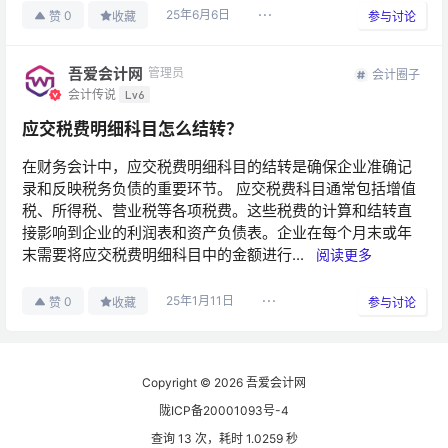
25年6月6日
0
赞
收藏
参与讨论
吾爱会计网
管理员
会计圈子
会计传说
Lv6
应交税费明细科目怎么结转？
在财务会计中，应交税费明细科目的结转是确保企业准确记
录和反映税务负债的重要环节。 应交税费科目通常包括增值
税、所得税、营业税等各项税费。这些税费的计算和结转直
接影响到企业的利润表和资产负债表。企业在每个月末或年
末需要将应交税费明细科目中的金额进行...
阅读更多
25年1月11日
0
赞
收藏
参与讨论
会计圈子
2026-05-28
个税多少钱以下免申报?
Copyright © 2026
吾爱会计网
15:52:43
陇ICP备20001093号-4
会计圈子
查询 13 次，耗时 1.0259 秒
2026-05-19